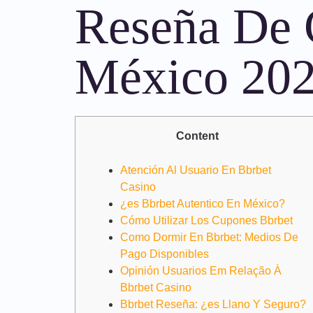
Reseña De 
México 20
Content
Atención Al Usuario En Bbrbet
Casino
¿es Bbrbet Autentico En México?
Cómo Utilizar Los Cupones Bbrbet
Como Dormir En Bbrbet: Medios De
Pago Disponibles
Opinión Usuarios Em Relação À
Bbrbet Casino
Bbrbet Reseña: ¿es Llano Y Seguro?