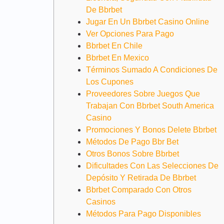
De Bbrbet
Jugar En Un Bbrbet Casino Online
Ver Opciones Para Pago
Bbrbet En Chile
Bbrbet En Mexico
Términos Sumado A Condiciones De
Los Cupones
Proveedores Sobre Juegos Que
Trabajan Con Bbrbet South America
Casino
Promociones Y Bonos Delete Bbrbet
Métodos De Pago Bbr Bet
Otros Bonos Sobre Bbrbet
Dificultades Con Las Selecciones De
Depósito Y Retirada De Bbrbet
Bbrbet Comparado Con Otros
Casinos
Métodos Para Pago Disponibles