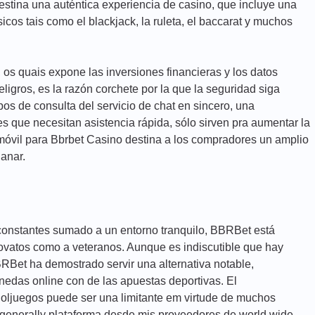
estina una auténtica experiencia de casino, que incluye una
cos tais como el blackjack, la ruleta, el baccarat y muchos
 os quais expone las inversiones financieras y los datos
ligros, es la razón corchete por la que la seguridad siga
os de consulta del servicio de chat en sincero, una
es que necesitan asistencia rápida, sólo sirven pra aumentar la
móvil para Bbrbet Casino destina a los compradores un amplio
anar.
onstantes sumado a un entorno tranquilo, BBRBet está
ovatos como a veteranos. Aunque es indiscutible que hay
et ha demostrado servir una alternativa notable,
edas online con de las apuestas deportivas. El
Coljuegos puede ser una limitante em virtude de muchos
e generally plataforma desde mis proveedores de world wide