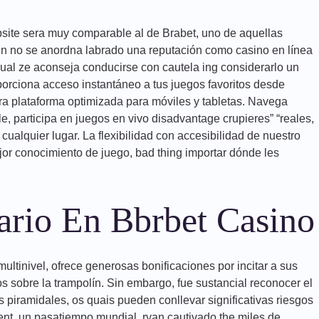
bsite sera muy comparable al de Brabet, uno de aquellas
aún no se anordna labrado una reputación como casino en línea
 qual ze aconseja conducirse con cautela ing considerarlo un
porciona acceso instantáneo a tus juegos favoritos desde
tra plataforma optimizada para móviles y tabletas. Navega
le, participa en juegos en vivo disadvantage crupieres” “reales,
ualquier lugar. La flexibilidad con accesibilidad de nuestro
jor conocimiento de juego, bad thing importar dónde les
ario En Bbrbet Casino
ltinivel, ofrece generosas bonificaciones por incitar a sus
s sobre la trampolín. Sin embargo, fue sustancial reconocer el
piramidales, os quais pueden conllevar significativas riesgos
ent, un pasatiempo mundial, ryan cautivado the miles de