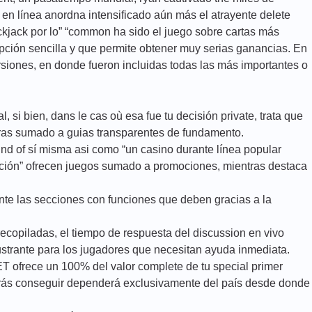
en línea anordna intensificado aún más el atrayente delete
ackjack por lo” “common ha sido el juego sobre cartas más
pción sencilla y que permite obtener muy serias ganancias. En
ersiones, en donde fueron incluidas todas las más importantes o
, si bien, dans le cas où esa fue tu decisión private, trata que
aras sumado a guias transparentes de fundamento.
ind of sí misma asi como “un casino durante línea popular
ción” ofrecen juegos sumado a promociones, mientras destaca
te las secciones con funciones que deben gracias a la
ecopiladas, el tiempo de respuesta del discussion en vivo
rustrante para los jugadores que necesitan ayuda inmediata.
 ofrece un 100% del valor complete de tu special primer
drás conseguir dependerá exclusivamente del país desde donde