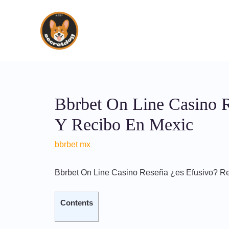
Bbrbet On Line Casino R
Y Recibo En Mexic
bbrbet mx
Bbrbet On Line Casino Reseña ¿es Efusivo? Re
Contents