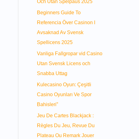
Och Utan Spelpaus 2025
Beginners Guide To
Referencia Över Casinon I
Avsaknad Av Svensk
Spellicens 2025
Vanliga Fallgropar vid Casino
Utan Svensk Licens och
Snabba Uttag
Kulecasino Oyun: Çeşitli
Casino Oyunları Ve Spor
Bahisleri”
Jeu De Cartes Blackjack :
Règles Du Jeu, Revue Du
Plateau Ou Remark Jouer