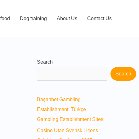
food
Dog training
About Us
Contact Us
Search
Search
Başarıbet Gambling
Establishment ️ Türkçe
Gambling Establishment Sitesi
Casino Utan Svensk Licens