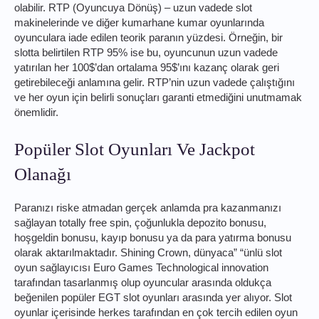
olabilir. RTP (Oyuncuya Dönüş) – uzun vadede slot
makinelerinde ve diğer kumarhane kumar oyunlarında
oyunculara iade edilen teorik paranın yüzdesi. Örneğin, bir
slotta belirtilen RTP 95% ise bu, oyuncunun uzun vadede
yatırılan her 100$’dan ortalama 95$’ını kazanç olarak geri
getirebileceği anlamına gelir. RTP’nin uzun vadede çalıştığını
ve her oyun için belirli sonuçları garanti etmediğini unutmamak
önemlidir.
Popüler Slot Oyunları Ve Jackpot
Olanağı
Paranızı riske atmadan gerçek anlamda pra kazanmanızı
sağlayan totally free spin, çoğunlukla depozito bonusu,
hoşgeldin bonusu, kayıp bonusu ya da para yatırma bonusu
olarak aktarılmaktadır. Shining Crown, dünyaca” “ünlü slot
oyun sağlayıcısı Euro Games Technological innovation
tarafından tasarlanmış olup oyuncular arasında oldukça
beğenilen popüler EGT slot oyunları arasında yer alıyor. Slot
oyunlar içerisinde herkes tarafından en çok tercih edilen oyun