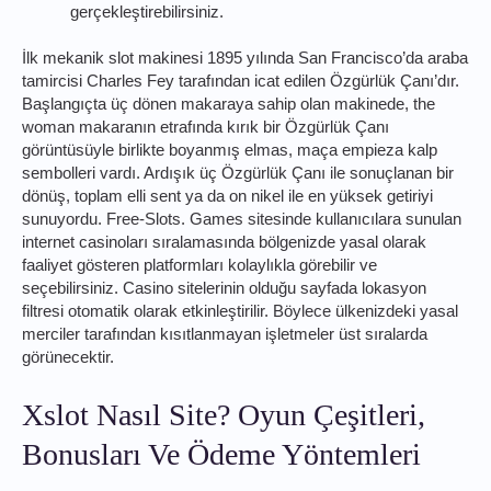
gerçekleştirebilirsiniz.
İlk mekanik slot makinesi 1895 yılında San Francisco’da araba
tamircisi Charles Fey tarafından icat edilen Özgürlük Çanı’dır.
Başlangıçta üç dönen makaraya sahip olan makinede, the
woman makaranın etrafında kırık bir Özgürlük Çanı
görüntüsüyle birlikte boyanmış elmas, maça empieza kalp
sembolleri vardı. Ardışık üç Özgürlük Çanı ile sonuçlanan bir
dönüş, toplam elli sent ya da on nikel ile en yüksek getiriyi
sunuyordu. Free-Slots. Games sitesinde kullanıcılara sunulan
internet casinoları sıralamasında bölgenizde yasal olarak
faaliyet gösteren platformları kolaylıkla görebilir ve
seçebilirsiniz. Casino sitelerinin olduğu sayfada lokasyon
filtresi otomatik olarak etkinleştirilir. Böylece ülkenizdeki yasal
merciler tarafından kısıtlanmayan işletmeler üst sıralarda
görünecektir.
Xslot Nasıl Site? Oyun Çeşitleri,
Bonusları Ve Ödeme Yöntemleri