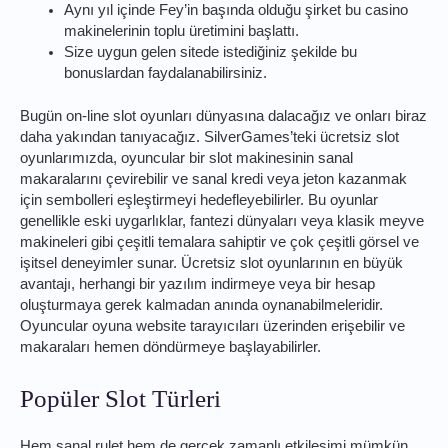
Aynı yıl içinde Fey’in başında olduğu şirket bu casino
makinelerinin toplu üretimini başlattı.
Size uygun gelen sitede istediğiniz şekilde bu
bonuslardan faydalanabilirsiniz.
Bugün on-line slot oyunları dünyasına dalacağız ve onları biraz
daha yakından tanıyacağız. SilverGames’teki ücretsiz slot
oyunlarımızda, oyuncular bir slot makinesinin sanal
makaralarını çevirebilir ve sanal kredi veya jeton kazanmak
için sembolleri eşleştirmeyi hedefleyebilirler. Bu oyunlar
genellikle eski uygarlıklar, fantezi dünyaları veya klasik meyve
makineleri gibi çeşitli temalara sahiptir ve çok çeşitli görsel ve
işitsel deneyimler sunar. Ücretsiz slot oyunlarının en büyük
avantajı, herhangi bir yazılım indirmeye veya bir hesap
oluşturmaya gerek kalmadan anında oynanabilmeleridir.
Oyuncular oyuna website tarayıcıları üzerinden erişebilir ve
makaraları hemen döndürmeye başlayabilirler.
Popüler Slot Türleri
Hem sanal rulet hem de gerçek zamanlı etkileşimi mümkün