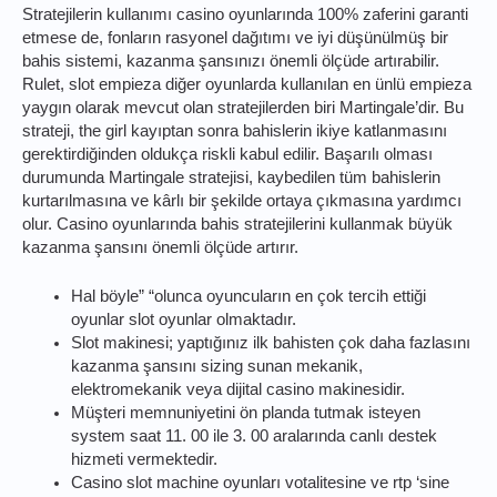
Stratejilerin kullanımı casino oyunlarında 100% zaferini garanti
etmese de, fonların rasyonel dağıtımı ve iyi düşünülmüş bir
bahis sistemi, kazanma şansınızı önemli ölçüde artırabilir.
Rulet, slot empieza diğer oyunlarda kullanılan en ünlü empieza
yaygın olarak mevcut olan stratejilerden biri Martingale’dir. Bu
strateji, the girl kayıptan sonra bahislerin ikiye katlanmasını
gerektirdiğinden oldukça riskli kabul edilir. Başarılı olması
durumunda Martingale stratejisi, kaybedilen tüm bahislerin
kurtarılmasına ve kârlı bir şekilde ortaya çıkmasına yardımcı
olur. Casino oyunlarında bahis stratejilerini kullanmak büyük
kazanma şansını önemli ölçüde artırır.
Hal böyle” “olunca oyuncuların en çok tercih ettiği
oyunlar slot oyunlar olmaktadır.
Slot makinesi; yaptığınız ilk bahisten çok daha fazlasını
kazanma şansını sizing sunan mekanik,
elektromekanik veya dijital casino makinesidir.
Müşteri memnuniyetini ön planda tutmak isteyen
system saat 11. 00 ile 3. 00 aralarında canlı destek
hizmeti vermektedir.
Casino slot machine oyunları votalitesine ve rtp ‘sine