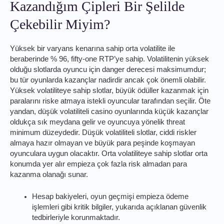
Kazandığım Çipleri Bir Şelilde
Çekebilir Miyim?
Yüksek bir varyans kenarına sahip orta volatilite ile
beraberinde % 96, fifty-one RTP’ye sahip. Volatilitenin yüksek
olduğu slotlarda oyuncu için danger derecesi maksimumdur;
bu tür oyunlarda kazançlar nadirdir ancak çok önemli olabilir.
Yüksek volatiliteye sahip slotlar, büyük ödüller kazanmak için
paralarını riske atmaya istekli oyuncular tarafından seçilir. Öte
yandan, düşük volatiliteli casino oyunlarında küçük kazançlar
oldukça sık meydana gelir ve oyuncuya yönelik threat
minimum düzeydedir. Düşük volatiliteli slotlar, ciddi riskler
almaya hazır olmayan ve büyük para peşinde koşmayan
oyunculara uygun olacaktır. Orta volatiliteye sahip slotlar orta
konumda yer alır empieza çok fazla risk almadan para
kazanma olanağı sunar.
Hesap bakiyeleri, oyun geçmişi empieza ödeme
işlemleri gibi kritik bilgiler, yukarıda açıklanan güvenlik
tedbirleriyle korunmaktadır.