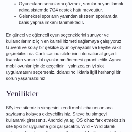
Oyuncuların sorunlarını çözmek, sorularını yanıtlamak
adına sistemde 7/24 destek hattı mevcuttur.
Geleneksel sporların yanından ekstrem sporlara da
bahis yapma imkanı tanımaktadır.
En güncel ve eğlenceli oyun seçeneklerini sunuyor ve
kullanıcılarımız için en kaliteli hizmeti sağlamaya çalışıyoruz.
Güvenli ve kolay bir şekilde oyun oynayabilir ve keyifle vakit
geçirebilirsiniz. Canlı casino sitelerinin international geçerli
lisansları varsa slot oyunlarının ödemesi garanti edilir. Aynısı
mobil oyunlar için de geçerlidir – yalnızca en iyi slot
uygulamasını seçerseniz, dolandırıcılıklarla ilgili herhangi bir
sorun yaşamazsınız.
Yenilikler
Böylece sitemizin simgesini kendi mobil cihazınızın ana
sayfasına kolayca ekleyebilirsiniz. Siteye bu simgeyi
kullanarak girerseniz, Android ya ag iOS cihaz fark etmeksizin
site tıpkı bir uygulama gibi çalışacaktır. Wild – Wild olarak