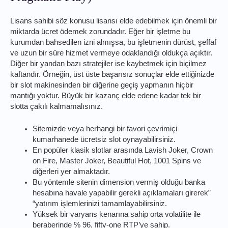
Lisans sahibi söz konusu lisansı elde edebilmek için önemli bir
miktarda ücret ödemek zorundadır. Eğer bir işletme bu
kurumdan bahsedilen izni almışsa, bu işletmenin dürüst, şeffaf
ve uzun bir süre hizmet vermeye odaklandığı oldukça açıktır.
Diğer bir yandan bazı stratejiler ise kaybetmek için biçilmez
kaftandır. Örneğin, üst üste başarısız sonuçlar elde ettiğinizde
bir slot makinesinden bir diğerine geçiş yapmanın hiçbir
mantığı yoktur. Büyük bir kazanç elde edene kadar tek bir
slotta çakılı kalmamalısınız.
Sitemizde veya herhangi bir favori çevrimiçi
kumarhanede ücretsiz slot oynayabilirsiniz.
En popüler klasik slotlar arasında Lavish Joker, Crown
on Fire, Master Joker, Beautiful Hot, 1001 Spins ve
diğerleri yer almaktadır.
Bu yöntemle sitenin dimension vermiş olduğu banka
hesabına havale yapabilir gerekli açıklamaları girerek”
“yatırım işlemlerinizi tamamlayabilirsiniz.
Yüksek bir varyans kenarına sahip orta volatilite ile
beraberinde % 96, fifty-one RTP’ye sahip.