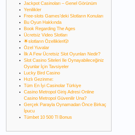
Jackpot Casinoları – Genel Görünüm
Yenilikler
Free-slots Games’deki Slotların Konuları
Bu Oyun Hakkında
Book Regarding The Ages
Ücretsiz Video Slotları
🌟slotların Özellikleri🎲
Özel Yuvalar
İlk A Few Ücretsiz Slot Oyunları Nedir?
Slot Casino Siteleri Ile Oynayabileceğiniz
Oyunlar İçin Tavsiyeler
Lucky Bird Casino
Hızlı Gezinme:
Tüm En İyi Casinolar Türkiye
Casino Metropol Giriş Adresi Online
Casino Metropol Güvenilir Una?
Gerçek Parayla Oynamadan Önce Birkaç
İpucu
Tümbet 10 500 Tl Bonus