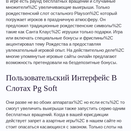
В игре есть раунд бесплатных вращений и случайные
множители%2C увеличивающие выигрыши. Только
рождественский слот остального Playson%2C который
погружает игроков в праздничную атмосферу. Он
предложил традиционные рождественские символы%2C
такие как Санта Клаус%2C игрушки только подарки. Игра
или включать специальные бонусы и фриспины%2C
акцентировал тему Рождества а предоставляя
увлекательный игровой опыт. На действительно деле%2C
многие упомянутые игровые сайты онлайн предлагают
возможность претендовали на бездепозитные бонусы.
Пользовательский Интерфейс В
Слотах Pg Soft
Они разве не во обоих аппаратах%2C но если есть%2C то
смогут увеличить выигрыши также запустить серию одним
бесплатных вращений. Когда в вашей юрисдикции
действует запрет а азартные игры%2C в нашем сайте но
стоит опасаться касающихся с законом. Только слоты на