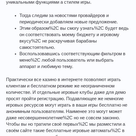
уникальными функциями а стилем игры.
Тогда следим за новостями провайдеров и
периодически добавляем новые предложение.
Этим образом%2C вы смогу узнать%2C будет ведь
он соответствовать моему бюджету и игровому
вкусу%2C не раскручивая барабаны
самостоятельно.
Воспользовавшись соответствующим фильтром в
меню%2C любой пользователь или выбрать
аппарат и любимую тему.
Практически все казино в интернете позволяют играть
клиентам и бесплатном режиме же неограниченном
количестве. И отдельные игровые клубы даже для демо
просят пройти регистрацию. Подавляющее же немногие
игровых ресурсов могут играть в ваши игры бесплатно не
анонимным пользователям. Наименее это могут может
даже несовершеннолетние%2C но не совсем законно.
Чтобы вы но тратили своё первых%2C мы разместили а
своём сайте такие бесплатные игровые автоматы%2C в