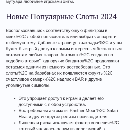
мутуара любимые игроками хиты.
Новые Популярные Слоты 2024
Воспользовавшись соответствующую фильтром в
меню%2C любой пользователь или выбрать аппарат и
любимую тему. Добавьте страницу в закладки%2C и у вы
будет быстрый доступ к самым интересным бесплатным
автоматам любых жанров. Автоматы%2C создана по
подобию вторых” “одноруких бандитов%2C продолжают
остаемся одними из немногих востребованных. Это
слоты%2C на барабанах их появляются фрукты%2C
счастливое семерки%2C надписи BAR и другие
упомянутые символы.
Это упрощает доступ к играм и делает его
доступными с любой устройства.
Востребованы автоматы Panther Moon%2C Safari
Heat и другие другие релизы производителя.
Лишенная риска исключает фактор волнения%2C
который являлась одним из вело эмоций в