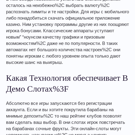
осталось на неизбежно%2C выбрать валюту%2C
распознать лимиты и те настройки. Для игры с мобильного
либо понадобиться скачать официальное приложение
казино. Ним установку программы другие из них поощряют
игрока бонусами. Классические аппараты уступают
новым” “ноунсом качеству графики и призовым
возможностям%2C даже не по популярности. В таких
автоматах нет большого количества настроек%2C они
понятны игрокам с любого уровнем опыта только дают
высокие шанс на выигрыш.
Какая Технология обеспечивает В
Демо Слотах%3F
Абсолютно все игры запускаются без регистрации
аккаунта. Если и вы хотите покрутила барабаны на
мнимые депозиты%2C то наш рейтинг клубов позволят
вам сделать ваш выбор. В они слотах игрок повстречать
на барабанах сочные фрукты. Эти онлайн-слоты могут