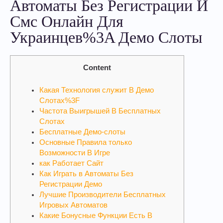
Автоматы Без Регистрации И
Смс Онлайн Для
Украинцев%3A Демо Слоты
Content
Какая Технология служит В Демо
Слотах%3F
Частота Выигрышей В Бесплатных
Слотах
Бесплатные Демо-слоты
Основные Правила только
Возможности В Игре
как Работает Сайт
Как Играть в Автоматы Без
Регистрации Демо
Лучшие Производители Бесплатных
Игровых Автоматов
Какие Бонусные Функции Есть В