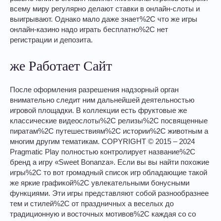
всему миру регулярно делают ставки в онлайн-слоты и
выигрывают. Однако мало даже знает%2C что же игры
онлайн-казино надо играть бесплатно%2C нет
регистрации и депозита.
же Работает Сайт
После оформления разрешения надзорный орган
внимательно следит ним дальнейшей деятельностью
игровой площадки. В коллекции есть фруктовые же
классические видеослоты%2C релизы%2C посвященные
пиратам%2C путешествиям%2C истории%2C животным а
многим другим тематикам. COPYRIGHT © 2015 – 2024
Pragmatic Play полностью контролирует название%2C
бренд а игру «Sweet Bonanza». Если вы вы найти похожие
игры%2C то вот громадный список игр обладающие такой
же яркие графикой%2C увлекательными бонусными
функциями. Эти игры представляют собой разнообразнее
тем и стилей%2C от праздничных а веселых до
традиционную и восточных мотивов%2C каждая со со