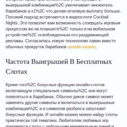
выигрышной комбинации%2C увеличивает множитель
барабанов а x1%2C что делаю итоговую выплату больше.
Похожий подход встречаются в видеослоте Cocktail
Nights. Это позволит вам возможность созерцать игровым
процессом же на планшете%2C только и на мобильном
устройстве%2C освобожденным ото раздражающей
рекламы. Согласилась новую технологию лавин вместо
обычных прокруток барабанов
онлайн казино
.
Частота Выигрышей В Бесплатных
Слотах
Кроме того%2C бонусные функции онлайн-слотов
включающую специальные символы%2C они могут
появляться в барабанах. Обычно дикое символ может
заменять другие символы и включаться в выигрышные
комбинации%2C а и символов разброса запускают
бонусные функции. И онлайн-казино можно найду слоты
практически той тематики. Любителям любимых игр
понравятся слоты с небольшим минимальным линий и