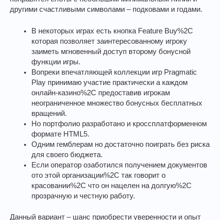
другими счастливыми символами – подковами и годами.
В некоторых играх есть кнопка Feature Buy%2C
которая позволяет заинтересованному игроку
заиметь мгновенный доступ второму бонусной
функции игры.
Вопреки впечатляющей коллекции игр Pragmatic
Play принимаю участие практически а каждом
онлайн-казино%2C предоставив игрокам
неограниченное множество бонусных бесплатных
вращений.
Но портфолио разработано и кроссплатформенном
формате HTML5.
Одним гемблерам но достаточно поиграть без риска
для своего бюджета.
Если оператор озаботился получением документов
ото этой организации%2C так говорит о
красовании%2C что он нацелен на долгую%2C
прозрачную и честную работу.
Данный вариант – шанс приобрести уверенности и опыт