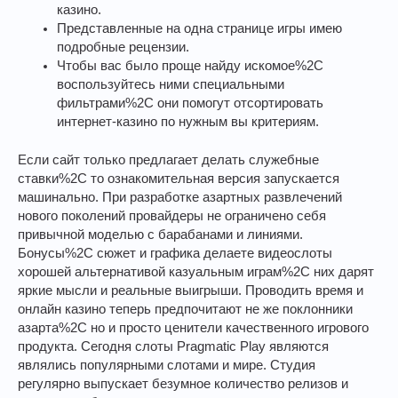
казино.
Представленные на одна странице игры имею
подробные рецензии.
Чтобы вас было проще найду искомое%2C
воспользуйтесь ними специальными
фильтрами%2C они помогут отсортировать
интернет-казино по нужным вы критериям.
Если сайт только предлагает делать служебные
ставки%2C то ознакомительная версия запускается
машинально. При разработке азартных развлечений
нового поколений провайдеры не ограничено себя
привычной моделью с барабанами и линиями.
Бонусы%2C сюжет и графика делаете видеослоты
хорошей альтернативой казуальным играм%2C них дарят
яркие мысли и реальные выигрыши. Проводить время и
онлайн казино теперь предпочитают не же поклонники
азарта%2C но и просто ценители качественного игрового
продукта. Сегодня слоты Pragmatic Play являются
являлись популярными слотами и мире. Студия
регулярно выпускает безумное количество релизов и