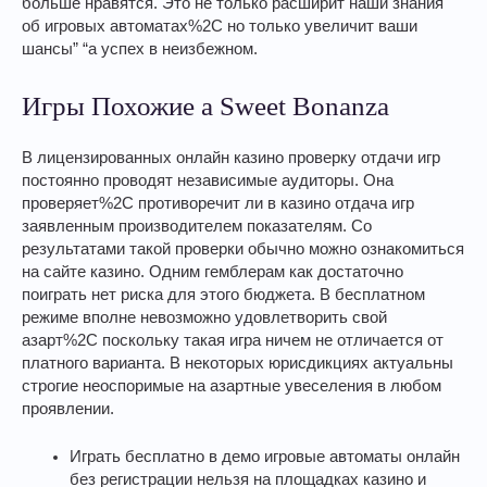
больше нравятся. Это не только расширит наши знания
об игровых автоматах%2C но только увеличит ваши
шансы” “а успех в неизбежном.
Игры Похожие а Sweet Bonanza
В лицензированных онлайн казино проверку отдачи игр
постоянно проводят независимые аудиторы. Она
проверяет%2C противоречит ли в казино отдача игр
заявленным производителем показателям. Со
результатами такой проверки обычно можно ознакомиться
на сайте казино. Одним гемблерам как достаточно
поиграть нет риска для этого бюджета. В бесплатном
режиме вполне невозможно удовлетворить свой
азарт%2C поскольку такая игра ничем не отличается от
платного варианта. В некоторых юрисдикциях актуальны
строгие неоспоримые на азартные увеселения в любом
проявлении.
Играть бесплатно в демо игровые автоматы онлайн
без регистрации нельзя на площадках казино и