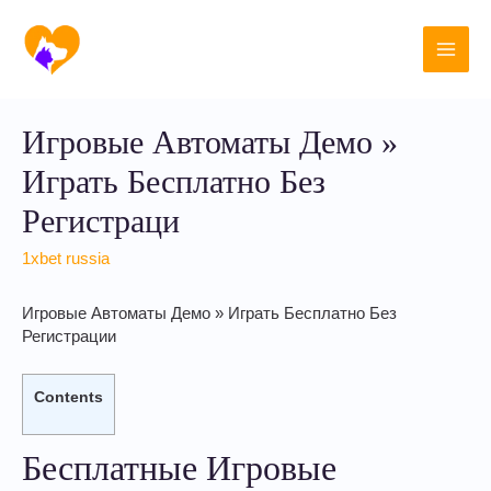
Игровые Автоматы Демо »
Играть Бесплатно Без
Регистраци
1xbet russia
Игровые Автоматы Демо » Играть Бесплатно Без
Регистрации
Contents
Бесплатные Игровые