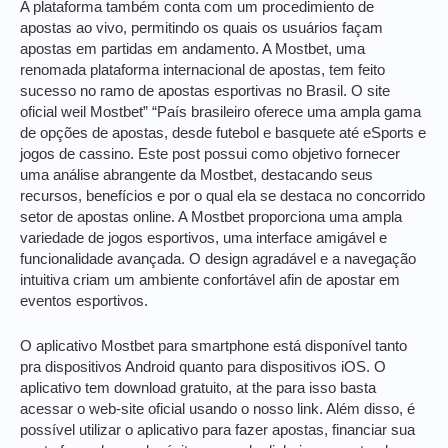
A plataforma também conta com um procedimiento de
apostas ao vivo, permitindo os quais os usuários façam
apostas em partidas em andamento. A Mostbet, uma
renomada plataforma internacional de apostas, tem feito
sucesso no ramo de apostas esportivas no Brasil. O site
oficial weil Mostbet” “País brasileiro oferece uma ampla gama
de opções de apostas, desde futebol e basquete até eSports e
jogos de cassino. Este post possui como objetivo fornecer
uma análise abrangente da Mostbet, destacando seus
recursos, benefícios e por o qual ela se destaca no concorrido
setor de apostas online. A Mostbet proporciona uma ampla
variedade de jogos esportivos, uma interface amigável e
funcionalidade avançada. O design agradável e a navegação
intuitiva criam um ambiente confortável afin de apostar em
eventos esportivos.
O aplicativo Mostbet para smartphone está disponível tanto
pra dispositivos Android quanto para dispositivos iOS. O
aplicativo tem download gratuito, at the para isso basta
acessar o web-site oficial usando o nosso link. Além disso, é
possível utilizar o aplicativo para fazer apostas, financiar sua