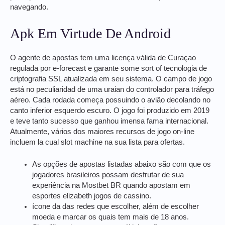
navegando.
Apk Em Virtude De Android
O agente de apostas tem uma licença válida de Curaçao
regulada por e-forecast e garante some sort of tecnologia de
criptografia SSL atualizada em seu sistema. O campo de jogo
está no peculiaridad de uma uraian do controlador para tráfego
aéreo. Cada rodada começa possuindo o avião decolando no
canto inferior esquerdo escuro. O jogo foi produzido em 2019
e teve tanto sucesso que ganhou imensa fama internacional.
Atualmente, vários dos maiores recursos de jogo on-line
incluem la cual slot machine na sua lista para ofertas.
As opções de apostas listadas abaixo são com que os
jogadores brasileiros possam desfrutar de sua
experiência na Mostbet BR quando apostam em
esportes elizabeth jogos de cassino.
ícone da das redes que escolher, além de escolher
moeda e marcar os quais tem mais de 18 anos.