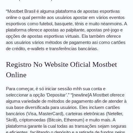
“Mostbet Brasil é alguma plataforma de apostas esportivas
online o qual permite aos usuários apostar em vários eventos
esportivos como futebol, basquete, tênis e muito néanmoins. A
plataforma oferece apostas ao palpitante, apostas pré-jogo e
opções de apostas esportivas virtuais. Ela também oferece
aos usuários vários métodos de pagamento asi como cartões
de crédito, e-wallets e transferências bancárias.
Registro No Website Oficial Mostbet
Online
Para começar, é só iniciar sessão mhh sua conta e
seleccionar a opção ‘Depositar’.” “[newline]A Mostbet oferece
alguma variedade de métodos de pagamento afin de atender à
sua base diversificada para usuários. Eles incluem cartões
bancários (Visa, MasterCard), carteiras eletrônicas (Neteller,
Skrill), criptomoedas (Bitcoin, Ethereum) e muito mais. A
plataforma garante la cual todas as transações sejam seguras
e eficientes, facilitando o depósito e a retirada de fundos pelos