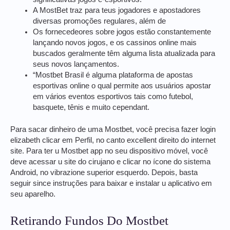
A MostBet traz para teus jogadores e apostadores
diversas promoções regulares, além de
Os fornecedeores sobre jogos estão constantemente
lançando novos jogos, e os cassinos online mais
buscados geralmente têm alguma lista atualizada para
seus novos lançamentos.
“Mostbet Brasil é alguma plataforma de apostas
esportivas online o qual permite aos usuários apostar
em vários eventos esportivos tais como futebol,
basquete, tênis e muito cependant.
Para sacar dinheiro de uma Mostbet, você precisa fazer login
elizabeth clicar em Perfil, no canto excellent direito do internet
site. Para ter u Mostbet app no seu dispositivo móvel, você
deve acessar u site do cirujano e clicar no ícone do sistema
Android, no vibrazione superior esquerdo. Depois, basta
seguir since instruções para baixar e instalar u aplicativo em
seu aparelho.
Retirando Fundos Do Mostbet