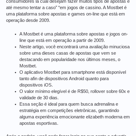
consumidores la cual desejam fazer muitos tipos de apostas e
até mesmo tentar a caso” “em jogos de cassino. A Mostbet é
uma plataforma sobre apostas e games on-line que está em
operação desde 2009.
A Mostbet é uma plataforma sobre apostas e jogos on-
line que está em operação a partir de 2009.
Neste artigo, você encontrará uma avaliação minuciosa
sobre uma dieses casas de apostas que vem se
destacando em popularidade nos últimos meses, o
Mostbet.
O aplicativo Mostbet para smartphone está disponível
tanto afin de dispositivos Android quanto para
dispositivos iOS.
O valor mínimo elegível é de R$50, rollover sobre 60x e
validade de 30 dias.
Essa seção é ideal para quem busca adrenalina e
estratégia em competições eletrônicas, garantindo
alguma experiência emocionante elizabeth moderna em
apostas esportivas.