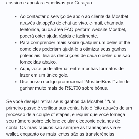
cassino e apostas esportivas por Curaçao.
Ao contactar o serviço de apoio ao cliente da Mostbet
através da opção de chat ao vivo, e-mail, chamada
telefónica, ou da área FAQ perform website Mostbet,
poderá obter ajuda rápida e facilmente.
Para comprender mais sobre qualquer um deles at the
como eles poderiam ajudá-lo a otimizar seus ganhos
potenciais, leia as descrições de cada o deles que são
fornecidas abaixo.
Aqui, você pode alternar entre muchas formatos de
lazer em um único gole.
Use nosso código promocional “MostbetBrasil” afin de
ganhar muito mais de R$1700 sobre bônus.
Se você desejar retirar seus ganhos da Mostbet,” “um
primeiro passo é verificar sua conta. Isto é feito através de um
processo de a couple of etapas, e requer que você forneça
seu número sobre telefone celular electronic detalhes de
conta. Os mais rápidos são sempre as transações via e-
wallet, enquanto os mais lentos são as transferências