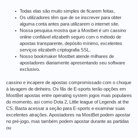
Todas elas são muito simples de ficarem feitas,
Os utilizadores têm que de se inscrever para obter
alguma conta antes para utilizarem o internet site.
Nossa pesquisa mostra que a Mostbet é um cassino
online confiável elizabeth seguro com o método de
apostas transparente, depósito mínimo, excelentes
serviços elizabeth criptografia SSL.
Nosso bookmaker Mostbet atende milhares de
apostadores diariamente apresentando seu software
exclusivo.
cassino e incapere de apostas compromissado com o choque
à lavagem de dinheiro. Os fãs de E-sports terão opções em
MostBet apostas entre operating system jogos mais populares
do momento, asi como Dota 2, Little league of Legends at the
CS. Basta acessar a seção para E-sports e examinar suas
excelentes atrações. Apostadores na MostBet podem apostar
no pré-jogo, mas também podem apostar durante as partidas
ou