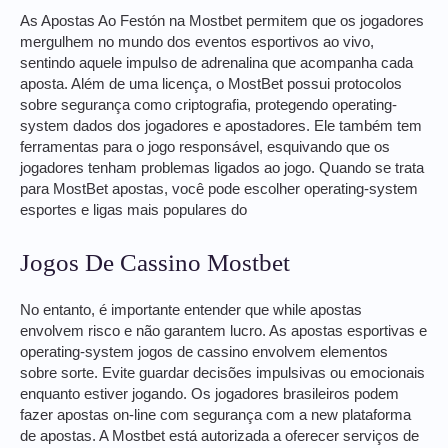
As Apostas Ao Festón na Mostbet permitem que os jogadores
mergulhem no mundo dos eventos esportivos ao vivo,
sentindo aquele impulso de adrenalina que acompanha cada
aposta. Além de uma licença, o MostBet possui protocolos
sobre segurança como criptografia, protegendo operating-
system dados dos jogadores e apostadores. Ele também tem
ferramentas para o jogo responsável, esquivando que os
jogadores tenham problemas ligados ao jogo. Quando se trata
para MostBet apostas, você pode escolher operating-system
esportes e ligas mais populares do
Jogos De Cassino Mostbet
No entanto, é importante entender que while apostas
envolvem risco e não garantem lucro. As apostas esportivas e
operating-system jogos de cassino envolvem elementos
sobre sorte. Evite guardar decisões impulsivas ou emocionais
enquanto estiver jogando. Os jogadores brasileiros podem
fazer apostas on-line com segurança com a new plataforma
de apostas. A Mostbet está autorizada a oferecer serviços de