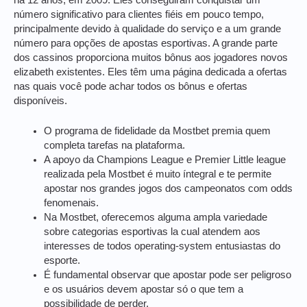
há 12 anos, em 2009. Eles conseguiram conquistar um
número significativo para clientes fiéis em pouco tempo,
principalmente devido à qualidade do serviço e a um grande
número para opções de apostas esportivas. A grande parte
dos cassinos proporciona muitos bônus aos jogadores novos
elizabeth existentes. Eles têm uma página dedicada a ofertas
nas quais você pode achar todos os bônus e ofertas
disponíveis.
O programa de fidelidade da Mostbet premia quem
completa tarefas na plataforma.
A apoyo da Champions League e Premier Little league
realizada pela Mostbet é muito íntegral e te permite
apostar nos grandes jogos dos campeonatos com odds
fenomenais.
Na Mostbet, oferecemos alguma ampla variedade
sobre categorias esportivas la cual atendem aos
interesses de todos operating-system entusiastas do
esporte.
É fundamental observar que apostar pode ser peligroso
e os usuários devem apostar só o que tem a
possibilidade de perder.