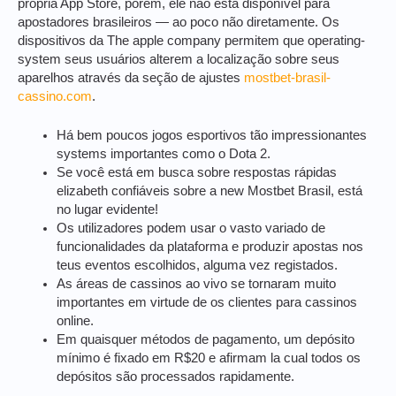
própria App Store, porém, ele não está disponível para
apostadores brasileiros — ao poco não diretamente. Os
dispositivos da The apple company permitem que operating-
system seus usuários alterem a localização sobre seus
aparelhos através da seção de ajustes
mostbet-brasil-
cassino.com
.
Há bem poucos jogos esportivos tão impressionantes
systems importantes como o Dota 2.
Se você está em busca sobre respostas rápidas
elizabeth confiáveis sobre a new Mostbet Brasil, está
no lugar evidente!
Os utilizadores podem usar o vasto variado de
funcionalidades da plataforma e produzir apostas nos
teus eventos escolhidos, alguma vez registados.
As áreas de cassinos ao vivo se tornaram muito
importantes em virtude de os clientes para cassinos
online.
Em quaisquer métodos de pagamento, um depósito
mínimo é fixado em R$20 e afirmam la cual todos os
depósitos são processados rapidamente.