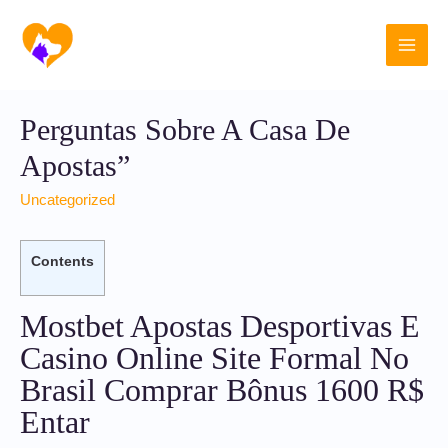
Perguntas Sobre A Casa De
Apostas”
Uncategorized
Contents
Mostbet Apostas Desportivas E
Casino Online Site Formal No
Brasil Comprar Bônus 1600 R$
Entar